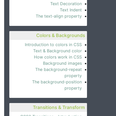
Text Decoration
Text Indent
The text-align property
Colors & Backgrounds
Introduction to colors in CSS
Text & Background color
How colors work in CSS
Background images
The background-repeat
property
The background-position
property
Transitions & Transform