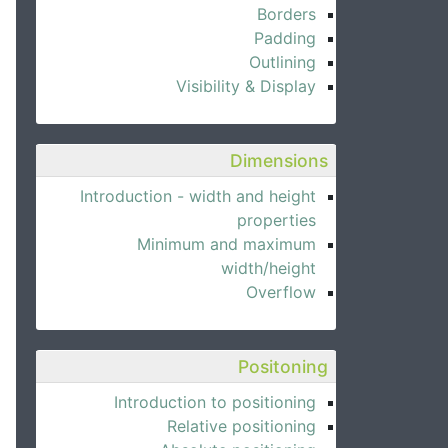
Borders
Padding
Outlining
Visibility & Display
Dimensions
Introduction - width and height
properties
Minimum and maximum
width/height
Overflow
Positoning
Introduction to positioning
Relative positioning