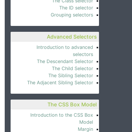
The Class selector
The ID selector
Grouping selectors
Advanced Selectors
Introduction to advanced
selectors
The Descendant Selector
The Child Selector
The Sibling Selector
The Adjacent Sibling Selector
The CSS Box Model
Introduction to the CSS Box
Model
Margin