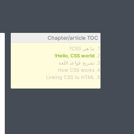
Chapter/article TOC
ما هي CSS?
Hello, CSS world!
تشريح قواعد اللغة
How CSS works
Linking CSS to HTML