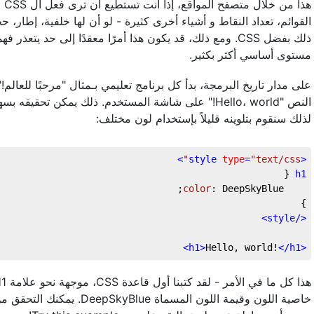
ال،
القوائم، تعداد النقاط و أشياء أخرى كثيرة - لو أن لها خلفية، إطار
ومع ذلك، قد يكون هذا أمرًا معقدًا إلى حد يتعذر فهمه في ال
مستوى أساسي أكثر بكثير.
على مدار تاريخ البرمجة، بدأ كل برنامج تعليمي بـمثال "مرحبًا للعال
لذلك سنقوم بتلوينه قليلاً بإستخدام لون مختلف:
>
style
type
=
"text/css"
<
h1
color
}

>
style
</
>
h1
>
Hello, world!
</
h1
<