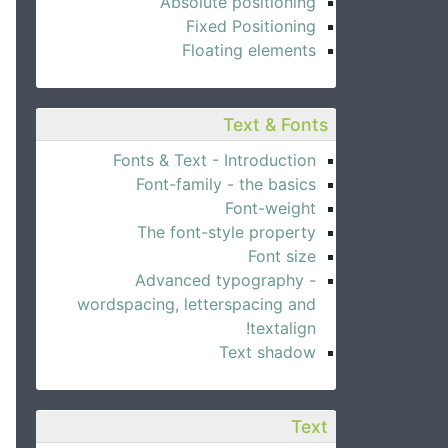
Absolute positioning
Fixed Positioning
Floating elements
Text & Fonts
Fonts & Text - Introduction
Font-family - the basics
Font-weight
The font-style property
Font size
Advanced typography -
wordspacing, letterspacing and
textalign!
Text shadow
Text