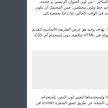
هذا من خلال متصفح المواقع، إذا أنت تستطيع أن ترى فعل ال CSS ساحر - من لون العنوان الرئيسي و حجمه
، حجم خط ولون مختلفين، فمن المحتمل أن يكون
ذلك بفضل CSS. وقت الحالي، لذا دعنا نخفضه إلى
م!"، بهدف وحيد هو عرض الطريقة الأساسية لتقديم
النص "Hello، world!" على شاشة المستخدم. ذلك يمكن تحقيقه بسهولة في HTML خالصة، دون إستخدام أي CSS،
هذا كل ما في الأمر - لقد كتبنا أول قاعدة CSS، موجهة نحو علامة H1 وإستخدمناها لتغيير لون النص، بإستخدام
خاصية اللون وقيمة اللون المسماة DeepSkyBlue. يمكنك التحقق من النتيجة عن طريق لصق الشفرة (code) في