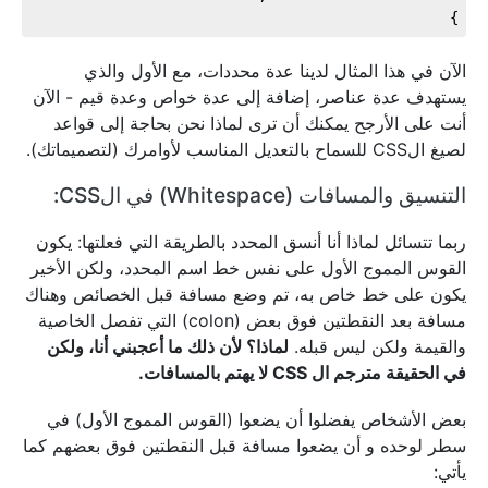
}
الآن في هذا المثال لدينا عدة محددات، مع الأول والذي
يستهدف عدة عناصر، إضافة إلى عدة خواص وعدة قيم - الآن
أنت على الأرجح يمكنك أن ترى لماذا نحن بحاجة إلى قواعد
لصيغ الCSS للسماح بالتعديل المناسب لأوامرك (لتصميماتك).
التنسيق والمسافات (Whitespace) في الCSS:
ربما تتسائل لماذا أنا أنسق المحدد بالطريقة التي فعلتها: يكون
القوس المموج الأول على نفس خط اسم المحدد، ولكن الأخير
يكون على خط خاص به، تم وضع مسافة قبل الخصائص وهناك
مسافة بعد النقطتين فوق بعض (colon) التي تفصل الخاصية
والقيمة ولكن ليس قبله.
لماذا؟ لأن ذلك ما أعجبني أنا، ولكن
في الحقيقة مترجم ال CSS لا يهتم بالمسافات.
بعض الأشخاص يفضلوا أن يضعوا (القوس المموج الأول) في
سطر لوحده و أن يضعوا مسافة قبل النقطتين فوق بعضهم كما
يأتي: