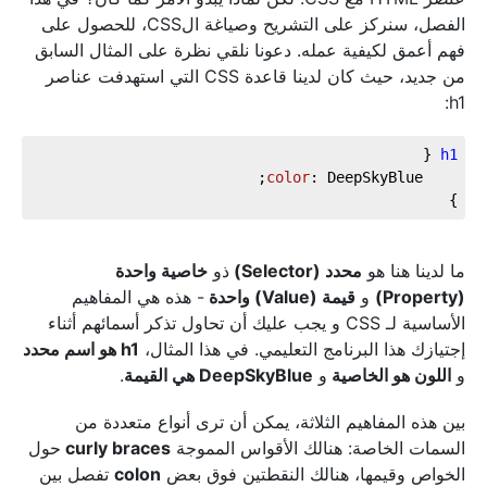
الفصل، سنركز على التشريح وصياغة الCSS، للحصول على
فهم أعمق لكيفية عمله. دعونا نلقي نظرة على المثال السابق
من جديد، حيث كان لدينا قاعدة CSS التي استهدفت عناصر
h1:
h1
color
}
ما لدينا هنا هو
محدد (Selector)
ذو
خاصية واحدة
(Property)
و
قيمة (Value) واحدة
- هذه هي المفاهيم
الأساسية لـ CSS و يجب عليك أن تحاول تذكر أسمائهم أثناء
إجتيازك هذا البرنامج التعليمي. في هذا المثال،
h1 هو اسم محدد
و
اللون هو الخاصية
و
DeepSkyBlue هي القيمة
.
بين هذه المفاهيم الثلاثة، يمكن أن ترى أنواع متعددة من
السمات الخاصة: هنالك الأقواس المموجة
curly braces
حول
الخواص وقيمها، هنالك النقطتين فوق بعض
colon
تفصل بين