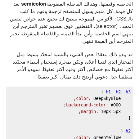
الخاصيه وقيمتها، وهنالك الفاصلة المنقوطة
semicolon
بعد
كل قيمة. كل منهم يسهل للمتصفح ترجمة وفهم ما كتب
بالCSS: الأقواس المموجة تسمح لك بجمع عدة خواص لنفس
المحدد (selector)، النقطتين فوق بعضهم تخبر المترجم أين
ينتهي اسم الخاصية وأين تبدأ القيمة، والفاصلة المنقوطة تخبر
المترجم أين القيمة تنتهي.
قد يبدو ذلك معقدًا بعض الشيء بالنسبة لمحدّد بسيط مثل
المختار الذي لدينا أعلاه، ولكن بمجرد إستخدام أسماء محدّدة
أكثر تعقيدًا مع خصائص أكثر وقيم أكثر تعقيدًا، سيبدو الأمر
منطقيا جدا. دعوني أوضح ذلك بمثال أكثر تعقيدًا:
h1
, 
h2
, 
h3
color
background-color
: 
#000
margin
: 
10px
5px
h2
color