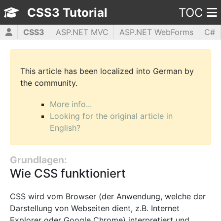
CSS3 Tutorial
TOC
CSS3
ASP.NET MVC
ASP.NET WebForms
C#
HTML5
JavaScript
jQuery
PHP5
WPF
This article has been localized into German by
the community.
More info...
Looking for the original article in
English?
Grundlagen:
Wie CSS funktioniert
CSS wird vom Browser (der Anwendung, welche der
Darstellung von Webseiten dient, z.B. Internet
Explorer oder Google Chrome) interpretiert und